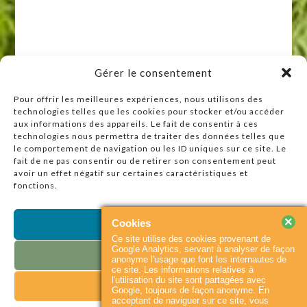
Gérer le consentement
Pour offrir les meilleures expériences, nous utilisons des
technologies telles que les cookies pour stocker et/ou accéder
Raccourcis
aux informations des appareils. Le fait de consentir à ces
technologies nous permettra de traiter des données telles que
Accueil
le comportement de navigation ou les ID uniques sur ce site. Le
Actualités
fait de ne pas consentir ou de retirer son consentement peut
avoir un effet négatif sur certaines caractéristiques et
Agenda
fonctions.
Contact
Plan du site
×
Cookies
Accepter
Ce site utilise des cookies provenant de
Partenaires
Google Analytics, servant à analyser de façon
Refuser
anonyme l'usage que font les internautes de
ce site. Les informations relatives à
l'utilisation du site sont partagées avec
Voir les préférences
© 2026
Baie du
Accueil
Contact
Google, toujours de façon anonyme. En
Cotentin
|
Flux RSS
acceptant de naviguer sur ce site, vous
Mentions légales