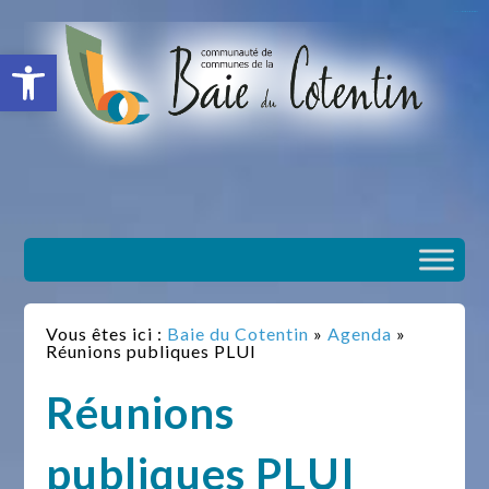
situs slot gacor
toto togel
situs gacor
slot gacor
situs toto
Ouvrir la barre d’outils
Vous êtes ici :
Baie du Cotentin
»
Agenda
»
Réunions publiques PLUI
Réunions
publiques PLUI